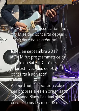
ACMM est une association qui
organise des concerts depuis
2010 date de sa création.
Jusqu'en septembre 2017
ACMM fut programmatrice de
la salle du Satellit Café de
Villerest avec plus de 500
concerts à son actif.
Aujourd'hui l'association vole de
ses propres ailes en organisant
le Roanne Blues Festival qui se
déroule tous les mois de mars.