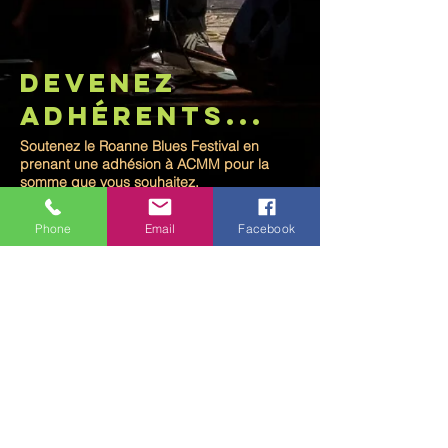
devenez
adhérents...
Soutenez le Roanne Blues Festival en
prenant une adhésion à ACMM pour la
somme que vous souhaitez.
les adhésions pour 2026 commencent en
janvier 2026.
Phone
Email
Facebook
Devenir membre de l'association ACMM
vous donne la possibilité de recevoir les
infos du Festival mais également de
participer aux Assemblées Générales et de
donner votre avis.
une associations sans adhérents ne pèse
pas bien lourd devant les élus. rendez vous
sur le site Hello asso et suivez le guide.
Adhésion c'est ici!